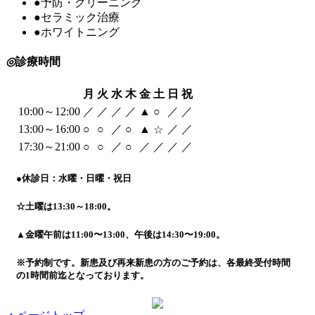
●
予防・クリーニング
●
セラミック治療
●
ホワイトニング
◎
診療時間
月
火
水
木
金
土
日
祝
10:00～12:00
／
／
／
／
▲
○
／
／
13:00～16:00
○
○
／
○
▲
／
／
☆
17:30～21:00
○
○
／
○
／
／
／
／
●
休診日：水曜・日曜・祝日
☆
土曜は13:30～18:00。
▲
金曜午前は11:00〜13:00、午後は14:30〜19:00。
※
予約制です。新患及び再来新患の方のご予約は、各最終受付時間
の1時間前迄となっております。