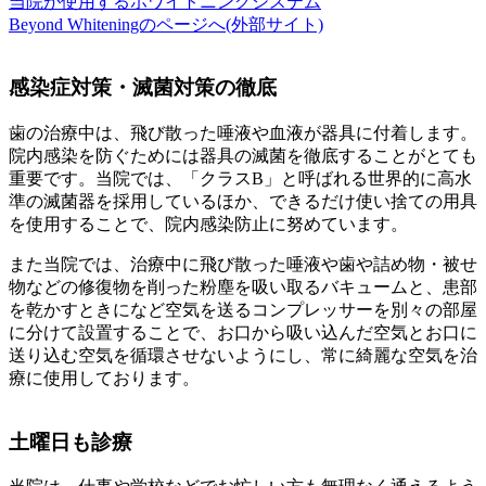
当院が使用するホワイトニングシステム
Beyond Whiteningのページへ(外部サイト)
感染症対策・滅菌対策の徹底
歯の治療中は、飛び散った唾液や血液が器具に付着します。
院内感染を防ぐためには器具の滅菌を徹底することがとても
重要です。当院では、「クラスB」と呼ばれる世界的に高水
準の滅菌器を採用しているほか、できるだけ使い捨ての用具
を使用することで、院内感染防止に努めています。
また当院では、治療中に飛び散った唾液や歯や詰め物・被せ
物などの修復物を削った粉塵を吸い取るバキュームと、患部
を乾かすときになど空気を送るコンプレッサーを別々の部屋
に分けて設置することで、お口から吸い込んだ空気とお口に
送り込む空気を循環させないようにし、常に綺麗な空気を治
療に使用しております。
土曜日も診療