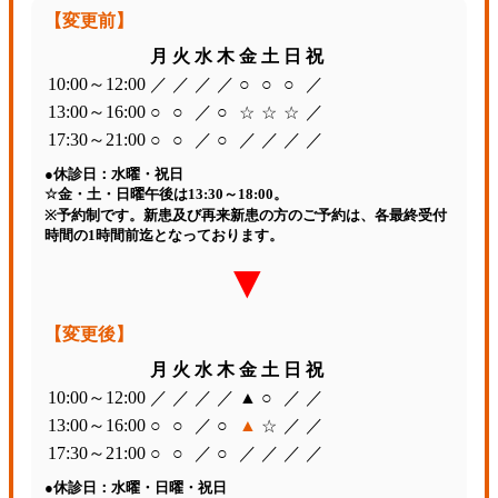
【変更前】
月
火
水
木
金
土
日
祝
10:00～12:00
／
／
／
／
○
○
○
／
13:00～16:00
○
○
／
○
／
☆
☆
☆
17:30～21:00
○
○
／
○
／
／
／
／
●
休診日：水曜・祝日
☆
金・土・日曜午後は13:30～18:00。
※
予約制です。新患及び再来新患の方のご予約は、各最終受付
時間の1時間前迄となっております。
▶
【変更後】
月
火
水
木
金
土
日
祝
10:00～12:00
／
／
／
／
▲
○
／
／
13:00～16:00
○
○
／
○
▲
／
／
☆
17:30～21:00
○
○
／
○
／
／
／
／
●
休診日：水曜・日曜・祝日